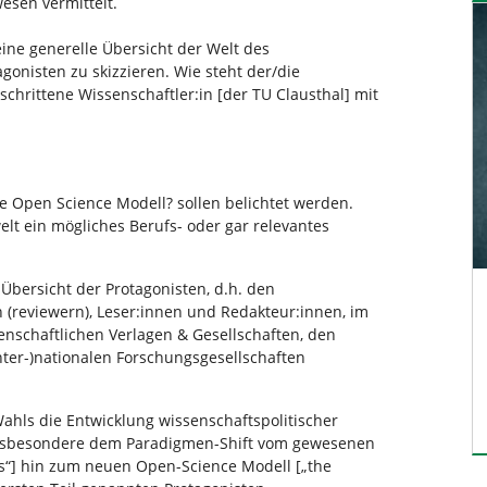
wesen vermittelt.
 eine generelle Übersicht der Welt des
gonisten zu skizzieren. Wie steht der/die
eschrittene Wissenschaftler:in [der TU Clausthal] mit
ge Open Science Modell? sollen belichtet werden.
elt ein mögliches Berufs- oder gar relevantes
Übersicht der Protagonisten, d.h. den
 (reviewern), Leser:innen und Redakteur:innen, im
enschaftlichen Verlagen & Gesellschaften, den
inter-)nationalen Forschungsgesellschaften
Wahls die Entwicklung wissenschaftspolitischer
insbesondere dem Paradigmen-Shift vom gewesenen
ys“] hin zum neuen Open-Science Modell [„the