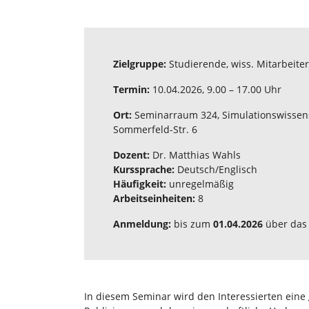
i
e
r
:
Zielgruppe:
Studierende, wiss. Mitarbeite
Termin:
10.04.2026, 9.00 – 17.00 Uhr
Ort:
Seminarraum 324, Simulationswissens
Sommerfeld-Str. 6
Dozent:
Dr. Matthias Wahls
Kurssprache:
Deutsch/Englisch
Häufigkeit:
unregelmäßig
Arbeitseinheiten:
8
Anmeldung:
bis zum
01.04.2026
über da
In diesem Seminar wird den Interessierten eine 